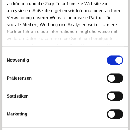
zu können und die Zugriffe auf unsere Website zu
Nassauer Stall 18:30 Uhr
analysieren. Außerdem geben wir Informationen zu Ihrer
17.04.2025
Verwendung unserer Website an unsere Partner für
Osterstand
soziale Medien, Werbung und Analysen weiter. Unsere
Markt Wickrath 10:00 Uhr
Partner führen diese Informationen möglicherweise mit
weiteren Daten zusammen, die Sie ihnen bereitgestellt
15.05.2025
haben oder die sie im Rahmen Ihrer Nutzung der Dienste
Vorstandssitzung
Nassauer Stall 18:30 Uhr
gesammelt haben. Sie geben Einwilligung zu unseren
Einwilligungsauswahl
Cookies, wenn Sie unsere Webseite weiterhin nutzen.
Notwendig
12.06.2025
Vorstandssitzung
Nassauer Stall 18:30 Uhr
Präferenzen
10.07.2025
Vorstandssitzung
Statistiken
Nassauer Stall 18:30 Uhr
18.09.2025
Marketing
Vorstandssitzung
Nassauer Stall 18:30 Uhr