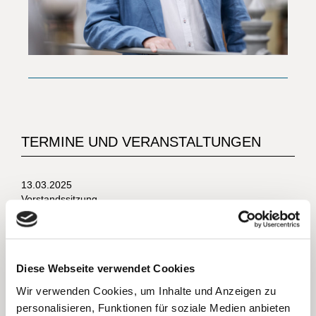
TERMINE UND VERANSTALTUNGEN
13.03.2025
Vorstandssitzung
Nassauer Stall 18:30 Uhr
15.03.2025
Frühjahrsputz
Diese Webseite verwendet Cookies
Marktplatz 10:00 Uhr
Wir verwenden Cookies, um Inhalte und Anzeigen zu
09.04.2025
personalisieren, Funktionen für soziale Medien anbieten
Vorstandssitzung