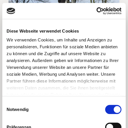
Diese Webseite verwendet Cookies
Wir verwenden Cookies, um Inhalte und Anzeigen zu
personalisieren, Funktionen für soziale Medien anbieten
zu können und die Zugriffe auf unsere Website zu
analysieren. Außerdem geben wir Informationen zu Ihrer
Verwendung unserer Website an unsere Partner für
soziale Medien, Werbung und Analysen weiter. Unsere
Partner führen diese Informationen möglicherweise mit
weiteren Daten zusammen, die Sie ihnen bereitgestellt
Neue Unternehmungen die Sie mit uns erleben können!
haben oder die sie im Rahmen Ihrer Nutzung der Dienste
gesammelt haben. Sie geben Einwilligung zu unseren
Einwilligungsauswahl
Bleiben und seien Sie mit uns aktiv. Wir bieten jedes Jahr
Cookies, wenn Sie unsere Webseite weiterhin nutzen.
Notwendig
Aktionen, an denen
Sie herzlich eingeladen sind teilzunehmen.
Seien es der Frühjahrsputz, die Aktionsstände am Markt oder
am Lindenplatz.
Präferenzen