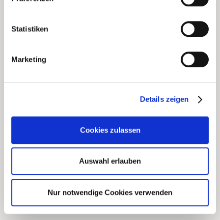
Auf jeden Fall freuen wir uns zunächst auf Ihren Besuch, um
Ihre Meinung
oder Idee im persönlichen Gespräch erfahren zu können –
Statistiken
wir wollen ein Miteinander-Reden.
Desweiteren laden wir Sie dazu ein mit uns auf eine
Marketing
Tagesreise zu gehen.
Schauen Sie dazu in unsere Termine und Veranstaltungen
oder laden Sie sich
Details zeigen
unseren Flyer herunter.
Zur Anzeige unseres Flyer´s benötigen Sie einen PDF –
Cookies zulassen
Reader.
Wir empfehlen den
Acrobat Reader.
Auswahl erlauben
Nur notwendige Cookies verwenden