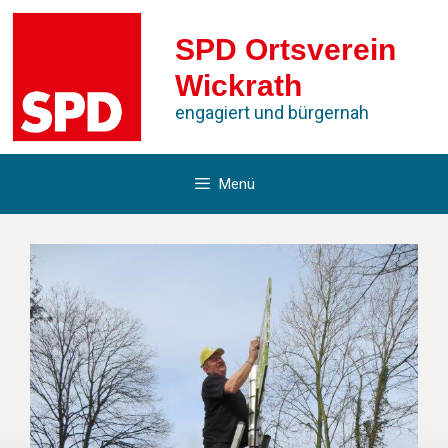
Zum
Inhalt
SPD Ortsverein
springen
Wickrath
engagiert und bürgernah
Menü